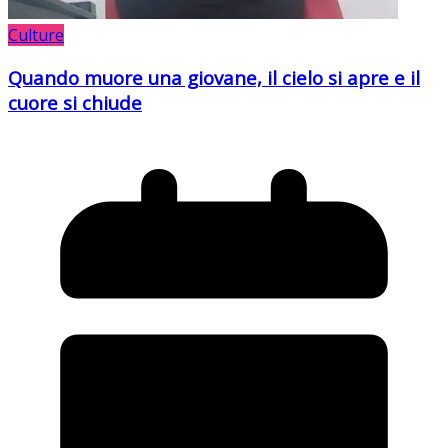
Culture
Quando muore una giovane, il cielo si apre e il
cuore si chiude