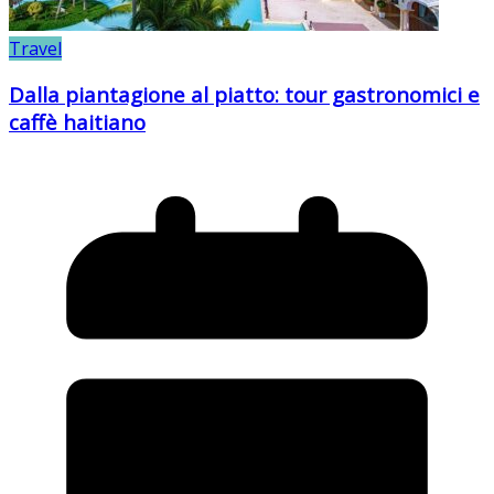
Travel
Dalla piantagione al piatto: tour gastronomici e
caffè haitiano