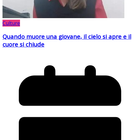
Culture
Quando muore una giovane, il cielo si apre e il
cuore si chiude