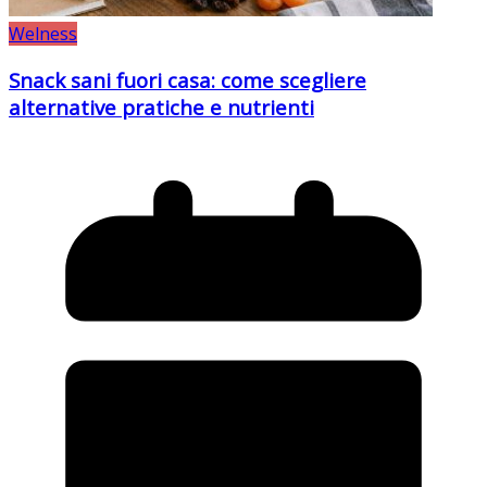
Welness
Snack sani fuori casa: come scegliere
alternative pratiche e nutrienti