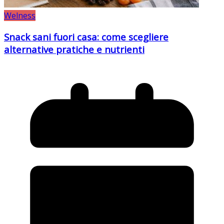
Welness
Snack sani fuori casa: come scegliere
alternative pratiche e nutrienti