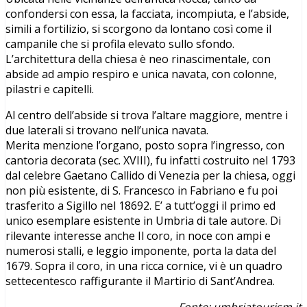
confondersi con essa, la facciata, incompiuta, e l’abside,
simili a fortilizio, si scorgono da lontano così come il
campanile che si profila elevato sullo sfondo.
L’architettura della chiesa è neo rinascimentale, con
abside ad ampio respiro e unica navata, con colonne,
pilastri e capitelli.
Al centro dell’abside si trova l’altare maggiore, mentre i
due laterali si trovano nell’unica navata.
Merita menzione l’organo, posto sopra l’ingresso, con
cantoria decorata (sec. XVIII), fu infatti costruito nel 1793
dal celebre Gaetano Callido di Venezia per la chiesa, oggi
non più esistente, di S. Francesco in Fabriano e fu poi
trasferito a Sigillo nel 18692. E’ a tutt’oggi il primo ed
unico esemplare esistente in Umbria di tale autore. Di
rilevante interesse anche Il coro, in noce con ampi e
numerosi stalli, e leggio imponente, porta la data del
1679. Sopra il coro, in una ricca cornice, vi è un quadro
settecentesco raffigurante il Martirio di Sant’Andrea.
Fonte: umbriatourism.it