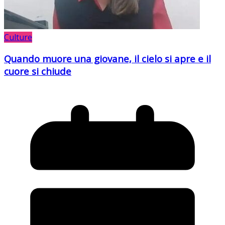
Culture
Quando muore una giovane, il cielo si apre e il
cuore si chiude