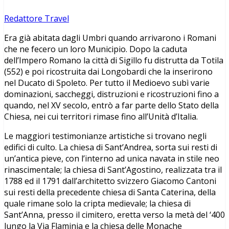
Redattore Travel
Era già abitata dagli Umbri quando arrivarono i Romani
che ne fecero un loro Municipio. Dopo la caduta
dell’Impero Romano la città di Sigillo fu distrutta da Totila
(552) e poi ricostruita dai Longobardi che la inserirono
nel Ducato di Spoleto. Per tutto il Medioevo subì varie
dominazioni, saccheggi, distruzioni e ricostruzioni fino a
quando, nel XV secolo, entrò a far parte dello Stato della
Chiesa, nei cui territori rimase fino all’Unità d’Italia.
Le maggiori testimonianze artistiche si trovano negli
edifici di culto. La chiesa di Sant’Andrea, sorta sui resti di
un’antica pieve, con l’interno ad unica navata in stile neo
rinascimentale; la chiesa di Sant’Agostino, realizzata tra il
1788 ed il 1791 dall’architetto svizzero Giacomo Cantoni
sui resti della precedente chiesa di Santa Caterina, della
quale rimane solo la cripta medievale; la chiesa di
Sant’Anna, presso il cimitero, eretta verso la metà del ‘400
lungo la Via Flaminia e la chiesa delle Monache