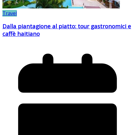
Travel
Dalla piantagione al piatto: tour gastronomici e
caffè haitiano