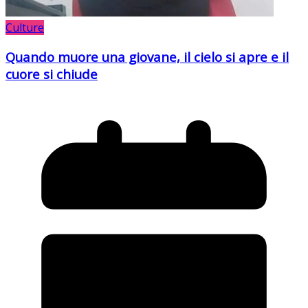
Culture
Quando muore una giovane, il cielo si apre e il
cuore si chiude