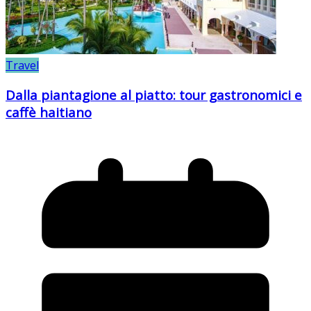
Travel
Dalla piantagione al piatto: tour gastronomici e
caffè haitiano