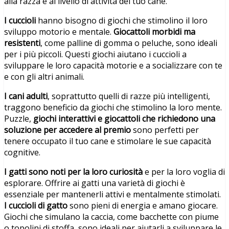
alla razza e al livello di attività del tuo cane.
I cuccioli
hanno bisogno di giochi che stimolino il loro
sviluppo motorio e mentale.
Giocattoli morbidi ma
resistenti
, come palline di gomma o peluche, sono ideali
per i più piccoli. Questi giochi aiutano i cuccioli a
sviluppare le loro capacità motorie e a socializzare con te
e con gli altri animali.
I cani adulti
, soprattutto quelli di razze più intelligenti,
traggono beneficio da giochi che stimolino la loro mente.
Puzzle,
giochi interattivi e giocattoli che richiedono una
soluzione per accedere al premio
sono perfetti per
tenere occupato il tuo cane e stimolare le sue capacità
cognitive.
I gatti sono noti per la loro curiosità
e per la loro voglia di
esplorare. Offrire ai gatti una varietà di giochi è
essenziale per mantenerli attivi e mentalmente stimolati.
I cuccioli di gatto
sono pieni di energia e amano giocare.
Giochi che simulano la caccia, come bacchette con piume
o topolini di stoffa, sono ideali per aiutarli a sviluppare le