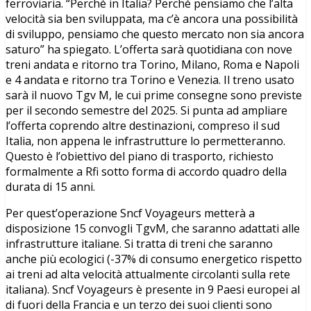
ferroviaria. “Perché in Italia? Perché pensiamo che l’alta
velocità sia ben sviluppata, ma c’è ancora una possibilità
di sviluppo, pensiamo che questo mercato non sia ancora
saturo” ha spiegato. L’offerta sarà quotidiana con nove
treni andata e ritorno tra Torino, Milano, Roma e Napoli
e 4 andata e ritorno tra Torino e Venezia. Il treno usato
sarà il nuovo Tgv M, le cui prime consegne sono previste
per il secondo semestre del 2025. Si punta ad ampliare
l’offerta coprendo altre destinazioni, compreso il sud
Italia, non appena le infrastrutture lo permetteranno.
Questo è l’obiettivo del piano di trasporto, richiesto
formalmente a Rfi sotto forma di accordo quadro della
durata di 15 anni.
Per quest’operazione Sncf Voyageurs metterà a
disposizione 15 convogli TgvM, che saranno adattati alle
infrastrutture italiane. Si tratta di treni che saranno
anche più ecologici (-37% di consumo energetico rispetto
ai treni ad alta velocità attualmente circolanti sulla rete
italiana). Sncf Voyageurs è presente in 9 Paesi europei al
di fuori della Francia e un terzo dei suoi clienti sono