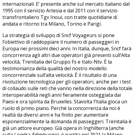
internazionali. E’ presente anche sul mercato italiano dal
1995 con il servizio Artesia e dal 2011 con il servizio
transfrontaliero Tgv Inoui, con tratte quotidiane di
andata e ritorno tra Milano, Torino e Parigi.
La strategia di sviluppo di Sncf Voyageurs si pone
l’obiettivo di raddoppiare il numero di passeggeri in
Europa nei prossimi dieci anni. In Italia, dunque, Sncf farà
concorrenza agli altri due operatori già presenti sull’Alta
velocità, Trenitalia del Gruppo Fs e Italo-Ntv. È la
testimonianza della qualità del nostro modello
concorrenziale sull’alta velocità. È il risultato di una
rivoluzione tecnologica per gli operatori, anche per i test
di collaudo sulle reti che vanno nella direzione della totale
interoperabilità negli anni fieramente osteggiata dai
Paesi e ora spinta da Bruxelles. Stavolta l’Italia gioca un
ruolo di primo piano. Perché la concorrenza da noi è
realtà da diversi anni e ha finito per aumentare
esponenzialmente la domanda di passeggeri. Trenitalia è
già un attore europeo. Già opera in Inghilterra (anche
sulla Londra-Edimburgo), è partita nel 2021 la Milano-