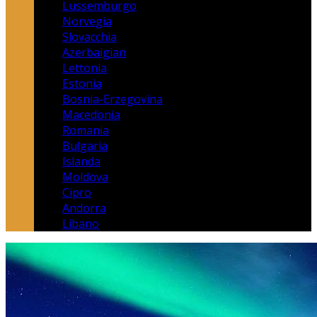
Lussemburgo
Norvegia
Slovacchia
Azerbaigian
Lettonia
Estonia
Bosnia-Erzegovina
Macedonia
Romania
Bulgaria
Islanda
Moldova
Cipro
Andorra
Libano