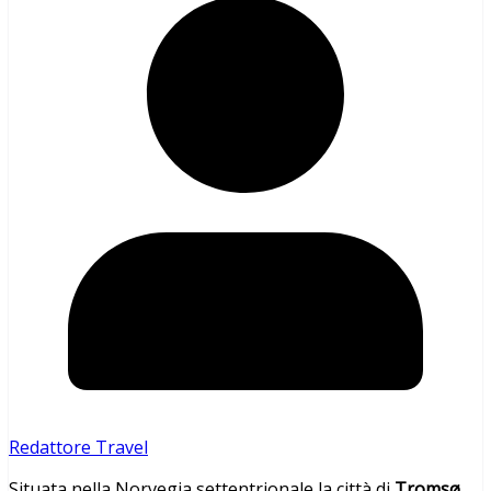
Redattore Travel
Situata nella Norvegia settentrionale la città di
Tromsø
,