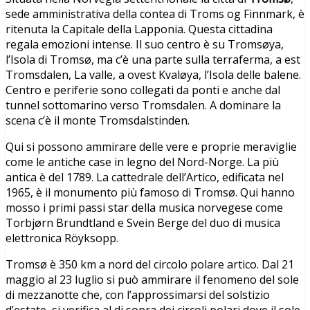
sede amministrativa della contea di Troms og Finnmark, è
ritenuta la Capitale della Lapponia. Questa cittadina
regala emozioni intense. Il suo centro è su Tromsøya,
l’Isola di Tromsø, ma c’è una parte sulla terraferma, a est
Tromsdalen, La valle, a ovest Kvaløya, l’Isola delle balene.
Centro e periferie sono collegati da ponti e anche dal
tunnel sottomarino verso Tromsdalen. A dominare la
scena c’è il monte Tromsdalstinden.
Qui si possono ammirare delle vere e proprie meraviglie
come le antiche case in legno del Nord-Norge. La più
antica è del 1789. La cattedrale dell’Artico, edificata nel
1965, è il monumento più famoso di Tromsø. Qui hanno
mosso i primi passi star della musica norvegese come
Torbjørn Brundtland e Svein Berge del duo di musica
elettronica Röyksopp.
Tromsø è 350 km a nord del circolo polare artico. Dal 21
maggio al 23 luglio si può ammirare il fenomeno del sole
di mezzanotte che, con l’approssimarsi del solstizio
d’estate, si verifica al di sopra dei circoli polari dove il sole