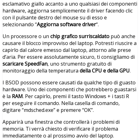
esclamativo giallo accanto a uno qualsiasi dei componenti
hardware, aggiorna semplicemente il driver facendo clic
con il pulsante destro del mouse su di esso e
selezionando “
Aggiorna software driver
“.
Un processore o un
chip grafico surriscaldato
può anche
causare il blocco improvviso del laptop. Potresti riuscire a
capirlo dal calore emesso dal laptop, attorno alle prese
d’aria. Per essere assolutamente sicuro, ti consigliamo di
scaricare SpeedFan
, uno strumento gratuito di
monitoraggio della temperatura
della CPU e della GPU
.
I BSOD possono essere causati da qualche tipo di guasto
hardware. Uno dei componenti che potrebbero guastarsi
è la
RAM
. Per capirlo, premi il tasto Windows + i tasti R
per eseguire il comando. Nella casella di comando,
digitare “mdsched.exe” e premere “OK”.
Apparirà una finestra che controllerà i problemi di
memoria. Ti verrà chiesto di verificare il problema
immediatamente o al prossimo avvio del laptop.