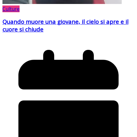
Culture
Quando muore una giovane, il cielo si apre e il
cuore si chiude