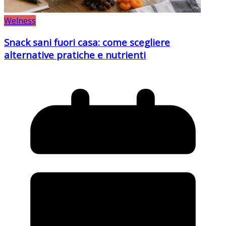
Welness
Snack sani fuori casa: come scegliere
alternative pratiche e nutrienti