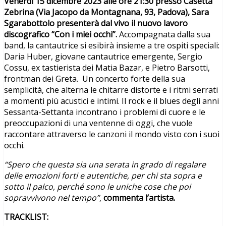
Venerdì 15 dicembre 2023 alle ore 21:30 presso Casetta
Zebrina (Via Jacopo da Montagnana, 93, Padova), Sara
Sgarabottolo presenterà dal vivo il nuovo lavoro
discografico “Con i miei occhi”.
Accompagnata dalla sua
band, la cantautrice si esibirà insieme a tre ospiti speciali:
Daria Huber, giovane cantautrice emergente, Sergio
Cossu, ex tastierista dei Matia Bazar, e Pietro Barsotti,
frontman dei Greta. Un concerto forte della sua
semplicità, che alterna le chitarre distorte e i ritmi serrati
a momenti più acustici e intimi. Il rock e il blues degli anni
Sessanta-Settanta incontrano i problemi di cuore e le
preoccupazioni di una ventenne di oggi, che vuole
raccontare attraverso le canzoni il mondo visto con i suoi
occhi.
“Spero che questa sia una serata in grado di regalare
delle emozioni forti e autentiche, per chi sta sopra e
sotto il palco, perché sono le uniche cose che poi
sopravvivono nel tempo”
,
commenta l’artista.
TRACKLIST: