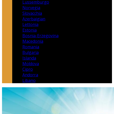
Lussemburgo
Norvegia
Slovacchia
Azerbaigian
Lettonia
Estonia
Bosnia-Erzegovina
Macedonia
Romania
Bulgaria
Islanda
Moldova
Cipro
Andorra
Libano