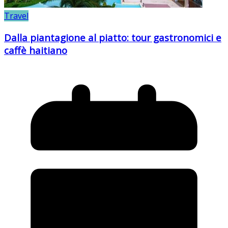
Travel
Dalla piantagione al piatto: tour gastronomici e
caffè haitiano