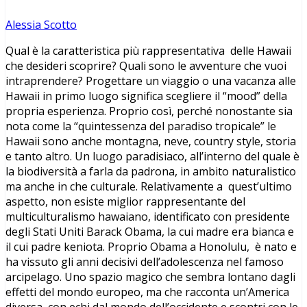
Alessia Scotto
Qual è la caratteristica più rappresentativa delle Hawaii
che desideri scoprire? Quali sono le avventure che vuoi
intraprendere? Progettare un viaggio o una vacanza alle
Hawaii in primo luogo significa scegliere il “mood” della
propria esperienza. Proprio così, perché nonostante sia
nota come la “quintessenza del paradiso tropicale” le
Hawaii sono anche montagna, neve, country style, storia
e tanto altro. Un luogo paradisiaco, all’interno del quale è
la biodiversità a farla da padrona, in ambito naturalistico
ma anche in che culturale. Relativamente a quest’ultimo
aspetto, non esiste miglior rappresentante del
multiculturalismo hawaiano, identificato con presidente
degli Stati Uniti Barack Obama, la cui madre era bianca e
il cui padre keniota. Proprio Obama a Honolulu, è nato e
ha vissuto gli anni decisivi dell’adolescenza nel famoso
arcipelago. Uno spazio magico che sembra lontano dagli
effetti del mondo europeo, ma che racconta un’America
diversa, con echi dal mondo dell’occidente e scontri con le