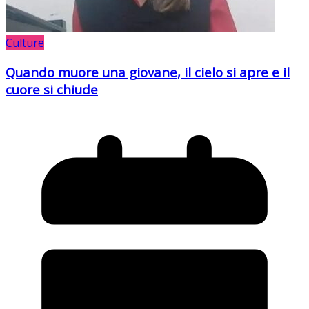
Culture
Quando muore una giovane, il cielo si apre e il
cuore si chiude