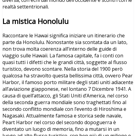
realtà settentrionali.
La mistica Honolulu
Raccontare le Hawai significa iniziare un itinerario che
parte da Honolulu. Nonostante sia scontata da un lato,
non trova molta coerenza all’interno delle guide di
viaggio sulle Hawaii. La famosa capitale, fa i conti con
quasi tutti i difetti che le grandi città, soggette al flusso
turistico, devono scontare. Nella storia del 1900 però
qualcosa ha stravolto questa bellissima città, ovvero Pear
Harbor, il famoso porto militare degli stati uniti adiacente
all’aviazione giapponese, nel lontano 7 Dicembre 1941. A
causa di quell’attacco, gli Stati Uniti d’America, nel corso
della seconda guerra mondiale sono traghettati fino al
secondo conflitto mondiale con l’evento di Hiroshima e
Nagasaki. Attualmente famosa e storica sede navale,
Peart Harbor nel corso del secondo dopoguerra è
diventato un luogo di memoria, fino a mutarsi in un
luogo ad alto flusso turistico, con ben più di un milione e