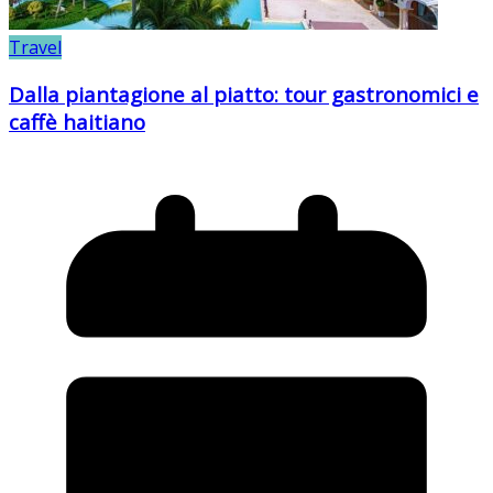
Travel
Dalla piantagione al piatto: tour gastronomici e
caffè haitiano