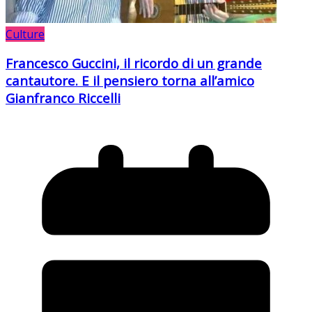
Culture
Francesco Guccini, il ricordo di un grande
cantautore. E il pensiero torna all’amico
Gianfranco Riccelli