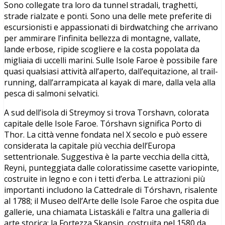
Sono collegate tra loro da tunnel stradali, traghetti,
strade rialzate e ponti. Sono una delle mete preferite di
escursionisti e appassionati di birdwatching che arrivano
per ammirare l’infinita bellezza di montagne, vallate,
lande erbose, ripide scogliere e la costa popolata da
migliaia di uccelli marini. Sulle Isole Faroe è possibile fare
quasi qualsiasi attività all’aperto, dall’equitazione, al trail-
running, dall’arrampicata al kayak di mare, dalla vela alla
pesca di salmoni selvatici.
A sud dell’isola di Streymoy si trova Torshavn, colorata
capitale delle Isole Faroe. Tórshavn significa Porto di
Thor. La città venne fondata nel X secolo e può essere
considerata la capitale più vecchia dell’Europa
settentrionale. Suggestiva è la parte vecchia della città,
Reyni, punteggiata dalle coloratissime casette variopinte,
costruite in legno e con i tetti d’erba. Le attrazioni più
importanti includono la Cattedrale di Tórshavn, risalente
al 1788; il Museo dell’Arte delle Isole Faroe che ospita due
gallerie, una chiamata Listaskáli e l’altra una galleria di
arte storica; la Fortezza Skansin, costruita nel 1580 da