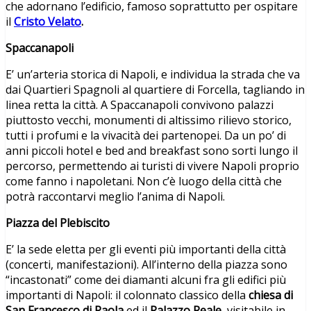
che adornano l’edificio, famoso soprattutto per ospitare
il
Cristo Velato
.
Spaccanapoli
E’ un’arteria storica di Napoli, e individua la strada che va
dai Quartieri Spagnoli al quartiere di Forcella, tagliando in
linea retta la città. A Spaccanapoli convivono palazzi
piuttosto vecchi, monumenti di altissimo rilievo storico,
tutti i profumi e la vivacità dei partenopei. Da un po’ di
anni piccoli hotel e bed and breakfast sono sorti lungo il
percorso, permettendo ai turisti di vivere Napoli proprio
come fanno i napoletani. Non c’è luogo della città che
potrà raccontarvi meglio l’anima di Napoli.
Piazza del Plebiscito
E’ la sede eletta per gli eventi più importanti della città
(concerti, manifestazioni). All’interno della piazza sono
“incastonati” come dei diamanti alcuni fra gli edifici più
importanti di Napoli: il colonnato classico della
chiesa di
San Francesco di Paola
ed il
Palazzo Reale
, visitabile in