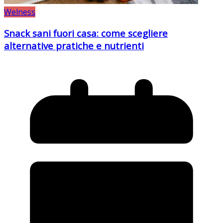
Welness
Snack sani fuori casa: come scegliere
alternative pratiche e nutrienti