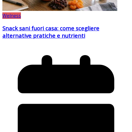
Welness
Snack sani fuori casa: come scegliere
alternative pratiche e nutrienti