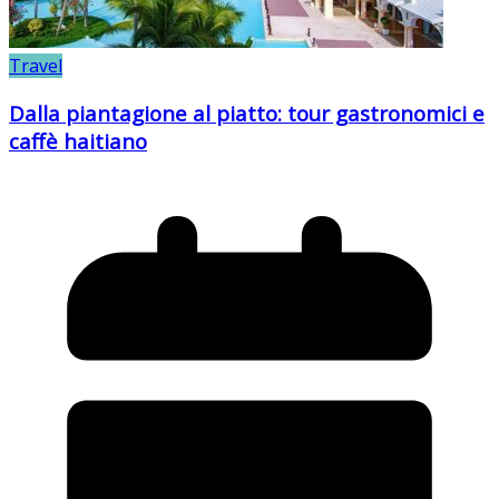
Travel
Dalla piantagione al piatto: tour gastronomici e
caffè haitiano