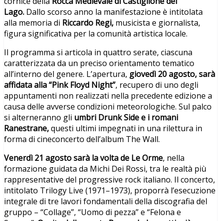
cornice della
Rocca Medievale di Castiglione del
Lago.
Dallo scorso anno la manifestazione è intitolata
alla memoria di
Riccardo Regi,
musicista e giornalista,
figura significativa per la comunità artistica locale.
Il programma si articola in quattro serate, ciascuna
caratterizzata da un preciso orientamento tematico
all’interno del genere. L’apertura,
giovedì 20 agosto, sarà
affidata alla “Pink Floyd Night”
, recupero di uno degli
appuntamenti non realizzati nella precedente edizione a
causa delle avverse condizioni meteorologiche. Sul palco
si alterneranno gli
umbri Drunk Side e i romani
Ranestrane,
questi ultimi impegnati in una rilettura in
forma di cineconcerto dell’album The Wall.
Venerdì 21 agosto sarà la volta de Le Orme
, nella
formazione guidata da Michi Dei Rossi, tra le realtà più
rappresentative del progressive rock italiano. Il concerto,
intitolato Trilogy Live (1971–1973), proporrà l’esecuzione
integrale di tre lavori fondamentali della discografia del
gruppo – “Collage”, “Uomo di pezza” e “Felona e