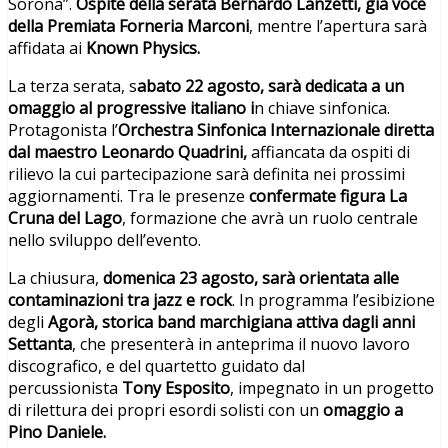
Sorona”.
Ospite della serata Bernardo Lanzetti, già voce
della Premiata Forneria Marconi
, mentre l’apertura sarà
affidata ai
Known Physics.
La terza serata, s
abato 22 agosto, sarà dedicata a un
omaggio al progressive italiano i
n chiave sinfonica.
Protagonista l’
Orchestra Sinfonica Internazionale diretta
dal maestro Leonardo Quadrini,
affiancata da ospiti di
rilievo la cui partecipazione sarà definita nei prossimi
aggiornamenti. Tra le presenze
confermate figura La
Cruna del Lago
, formazione che avrà un ruolo centrale
nello sviluppo dell’evento.
La chiusura,
domenica 23 agosto, sarà orientata alle
contaminazioni tra jazz e rock
. In programma l’esibizione
degli
Agorà, storica band marchigiana attiva dagli anni
Settanta
, che presenterà in anteprima il nuovo lavoro
discografico, e del quartetto guidato dal
percussionista
Tony Esposito
, impegnato in un progetto
di rilettura dei propri esordi solisti con un
omaggio a
Pino Daniele.