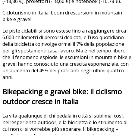
(-18,86
€
), proiettori (-18,60
€
) e notebook (-10,78
€
).
Cicloturismo in Italia: boom di escursioni in mountain
bike e gravel
Le piste ciclabili si sono estese fino a raggiungere circa
6.000 chilometri di percorsi dedicati, e l’uso quotidiano
della bicicletta coinvolge ormai il 7% della popolazione
per gli spostamenti casa-lavoro. Ma è nel tempo libero
che il fenomeno esplode: le escursioni in mountain bike e
gravel hanno conosciuto una crescita esponenziale, con
un aumento del 45% dei praticanti negli ultimi quattro
anni.
Bikepacking e gravel bike: il ciclismo
outdoor cresce in Italia
La vita qualunque di chi pedala in citt
à
si sublima, cos
ì
,
nell’esperienza outdoor, e la bicicletta è lo strumento di
cui non ci si vorrebbe più separare. Il bikepacking
–