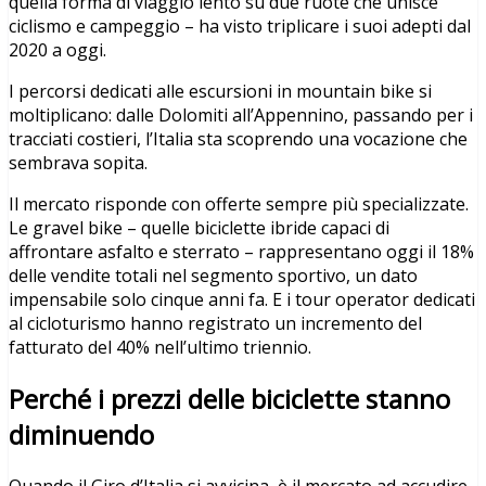
quella forma di viaggio lento su due ruote che unisce
ciclismo e campeggio
–
ha visto triplicare i suoi adepti dal
2020 a oggi.
I percorsi dedicati alle escursioni in mountain bike si
moltiplicano: dalle Dolomiti all’Appennino, passando per i
tracciati costieri, l’Italia sta scoprendo una vocazione che
sembrava sopita.
Il mercato risponde con offerte sempre più specializzate.
Le gravel bike
–
quelle biciclette ibride capaci di
affrontare asfalto e sterrato
–
rappresentano oggi il 18%
delle vendite totali nel segmento sportivo, un dato
impensabile solo cinque anni fa. E i tour operator dedicati
al cicloturismo hanno registrato un incremento del
fatturato del 40% nell’ultimo triennio.
Perch
é
i prezzi delle biciclette stanno
diminuendo