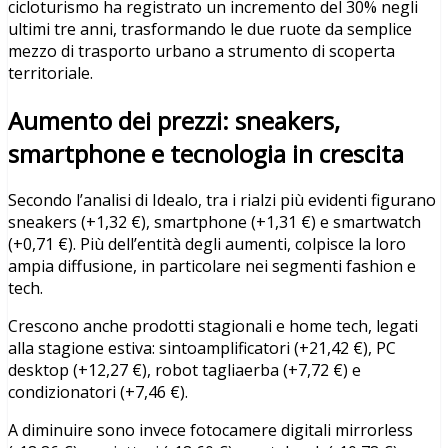
cicloturismo ha registrato un incremento del 30% negli
ultimi tre anni, trasformando le due ruote da semplice
mezzo di trasporto urbano a strumento di scoperta
territoriale.
Aumento dei prezzi: sneakers,
smartphone e tecnologia in crescita
Secondo l
’
analisi di Idealo, tra i rialzi più evidenti figurano
sneakers (+1,32
€
), smartphone (+1,31
€
) e smartwatch
(+0,71
€
). Pi
ù dell
’
entit
à
degli aumenti, colpisce la loro
ampia diffusione, in particolare nei segmenti fashion e
tech.
Crescono anche prodotti stagionali e home tech, legati
alla stagione estiva: sintoamplificatori (+21,42
€
), PC
desktop (+12,27
€
), robot tagliaerba (+7,72
€
) e
condizionatori (+7,46
€
).
A diminuire sono invece fotocamere digitali mirrorless