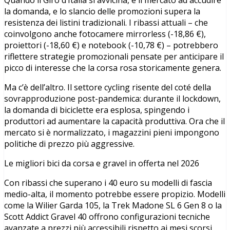
Quando il Giro d’Italia si avvicina, è il mercato ad accudire
la domanda, e lo slancio delle promozioni supera la
resistenza dei listini tradizionali. I ribassi attuali
–
che
coinvolgono anche fotocamere mirrorless (-18,86
€
),
proiettori (-18,60
€
) e notebook (-10,78
€
) –
potrebbero
riflettere strategie promozionali pensate per anticipare il
picco di interesse che la corsa rosa storicamente genera.
Ma c’è dell’altro. Il settore cycling risente del cot
é
della
sovrapproduzione post-pandemica: durante il lockdown,
la domanda di biciclette era esplosa, spingendo i
produttori ad aumentare la capacit
à
produttiva. Ora che il
mercato si è normalizzato, i magazzini pieni impongono
politiche di prezzo più aggressive.
Le migliori bici da corsa e gravel in offerta nel 2026
Con ribassi che superano i 40 euro su modelli di fascia
medio-alta, il momento potrebbe essere propizio. Modelli
come la Wilier Garda 105, la Trek Madone SL 6 Gen 8 o la
Scott Addict Gravel 40 offrono configurazioni tecniche
avanzate a prezzi più accessibili rispetto ai mesi scorsi.