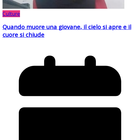
Culture
Quando muore una giovane, il cielo si apre e il
cuore si chiude