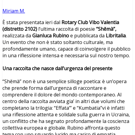
Miriam M.
È stata presentata ieri dal
Rotary Club Vibo Valentia
(distretto 2102)
l’ultima raccolta di poesie
“Shĕmà”,
realizzata da
Gianluca Rubino
e pubblicata da
Libritalia
.
Un evento che non è stato soltanto culturale, ma
profondamente umano, capace di coinvolgere il pubblico
in una riflessione intensa e necessaria sul nostro tempo.
Una raccolta che nasce dall’urgenza del presente
“Shĕmà” non è una semplice silloge poetica: è un’opera
che prende forma dall’urgenza di raccontare e
comprendere il dolore del mondo contemporaneo. Al
centro della raccolta avviata gia’ in altri due volumi che
completano la trilogia: “Effata’” e “Kumbatia”vi è infatti
una riflessione attenta e solidale sulla guerra in Ucraina,
un conflitto che ha segnato profondamente la coscienza
collettiva europea e globale. Rubino affronta questo
tema con uno sguardo lucido ma carico di empatia,