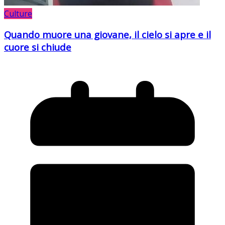
Culture
Quando muore una giovane, il cielo si apre e il
cuore si chiude