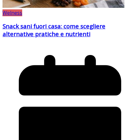
Welness
Snack sani fuori casa: come scegliere
alternative pratiche e nutrienti