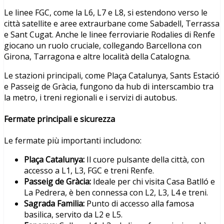
Le linee FGC, come la L6, L7 e L8, si estendono verso le
città satellite e aree extraurbane come Sabadell, Terrassa
e Sant Cugat. Anche le linee ferroviarie Rodalies di Renfe
giocano un ruolo cruciale, collegando Barcellona con
Girona, Tarragona e altre località della Catalogna.
Le stazioni principali, come Plaça Catalunya, Sants Estació
e Passeig de Gràcia, fungono da hub di interscambio tra
la metro, i treni regionali e i servizi di autobus.
Fermate principali e sicurezza
Le fermate più importanti includono:
Plaça Catalunya:
Il cuore pulsante della città, con
accesso a L1, L3, FGC e treni Renfe.
Passeig de Gràcia:
Ideale per chi visita Casa Batlló e
La Pedrera, è ben connessa con L2, L3, L4 e treni.
Sagrada Familia:
Punto di accesso alla famosa
basilica, servito da L2 e L5.