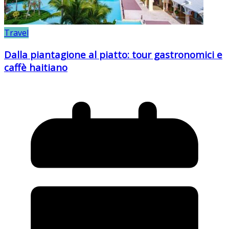
Travel
Dalla piantagione al piatto: tour gastronomici e
caffè haitiano