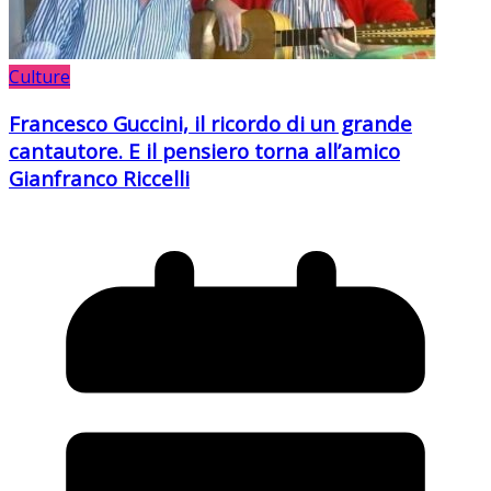
Culture
Francesco Guccini, il ricordo di un grande
cantautore. E il pensiero torna all’amico
Gianfranco Riccelli