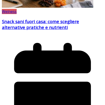
Welness
Snack sani fuori casa: come scegliere
alternative pratiche e nutrienti