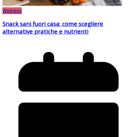
Welness
Snack sani fuori casa: come scegliere
alternative pratiche e nutrienti