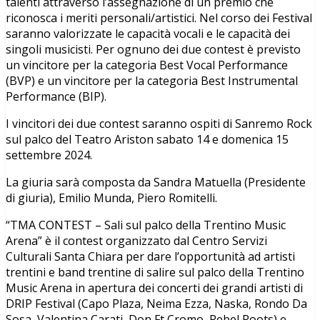
talenti attraverso l’assegnazione di un premio che
riconosca i meriti personali/artistici. Nel corso dei Festival
saranno valorizzate le capacità vocali e le capacità dei
singoli musicisti. Per ognuno dei due contest è previsto
un vincitore per la categoria Best Vocal Performance
(BVP) e un vincitore per la categoria Best Instrumental
Performance (BIP).
I vincitori dei due contest saranno ospiti di Sanremo Rock
sul palco del Teatro Ariston sabato 14 e domenica 15
settembre 2024.
La giuria sarà composta da Sandra Matuella (Presidente
di giuria), Emilio Munda, Piero Romitelli.
“TMA CONTEST – Sali sul palco della Trentino Music
Arena” è il contest organizzato dal Centro Servizi
Culturali Santa Chiara per dare l’opportunità ad artisti
trentini e band trentine di salire sul palco della Trentino
Music Arena in apertura dei concerti dei grandi artisti di
DRIP Festival (Capo Plaza, Neima Ezza, Naska, Rondo Da
Sosa, Valentina Carati, Don Ft Cromo, Rebel Roots) e