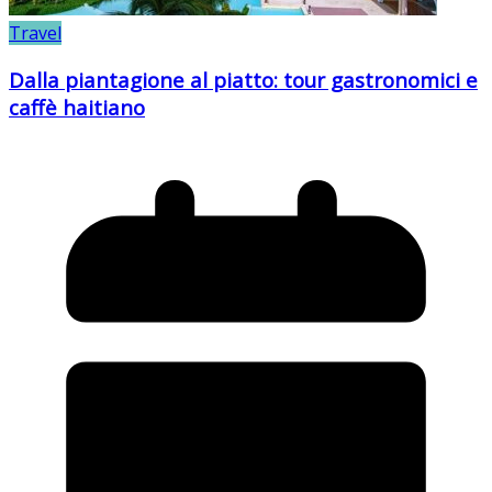
Travel
Dalla piantagione al piatto: tour gastronomici e
caffè haitiano