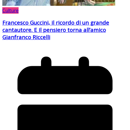
Culture
Francesco Guccini, il ricordo di un grande
cantautore. E il pensiero torna all’amico
Gianfranco Riccelli