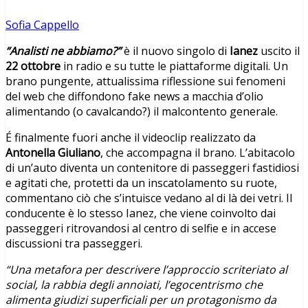
Sofia Cappello
“Analisti ne abbiamo?”
è il nuovo singolo di
Ianez
uscito il
22 ottobre
in radio e su tutte le piattaforme digitali. Un
brano pungente, attualissima riflessione sui fenomeni
del web che diffondono fake news a macchia d’olio
alimentando (o cavalcando?) il malcontento generale.
É finalmente fuori anche il videoclip realizzato da
Antonella Giuliano
, che accompagna il brano. L’abitacolo
di un’auto diventa un contenitore di passeggeri fastidiosi
e agitati che, protetti da un inscatolamento su ruote,
commentano ciò che s’intuisce vedano al di là dei vetri. Il
conducente è lo stesso Ianez, che viene coinvolto dai
passeggeri ritrovandosi al centro di selfie e in accese
discussioni tra passeggeri.
“Una metafora per descrivere l’approccio scriteriato al
social, la rabbia degli annoiati, l’egocentrismo che
alimenta giudizi superficiali per un protagonismo da