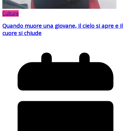
Culture
Quando muore una giovane, il cielo si apre e il
cuore si chiude