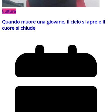
Culture
Quando muore una giovane, il cielo si apre e il
cuore si chiude