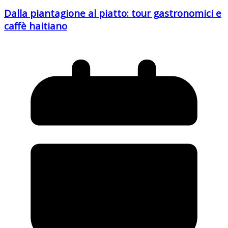
Dalla piantagione al piatto: tour gastronomici e
caffè haitiano